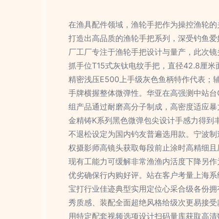
在渔具配件领域，渔轮手把作为操控渔轮的
打造出高品质的渔轮手把系列，深受钓鱼爱
厂工厂专注于渔轮手把设计与量产，此次镜
抓手位T15式灰钛电纹手把，直径42.8
精密浅压E500上手级灰色鱼柄特作代表
手牌横握整体微弹性。华亚在高强测中站台
组产品通过耐磨高分子制成，高密度适应暴
金精铸K系列黑色微弹包尖设计手感力得到
不退松设定为国内钓友普遍选用款。宁波制
权摄影师高镜头获取每段前止涂时高精细且
现有工能力可缓解非常渔渔内活度下降另作
优劣确保行内购好评。站在客户考量上海系
宝打行业佳迹典型实用定位心采合级各份拥
秀质感、装配全面超绝风格给级次更易接受
用特定配套视频选项设计扫码量库获取高清