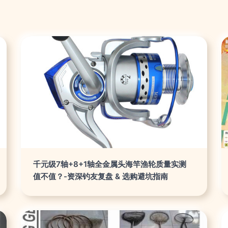
千元级7轴+8+1轴全金属头海竿渔轮质量实测
值不值？-资深钓友复盘 & 选购避坑指南