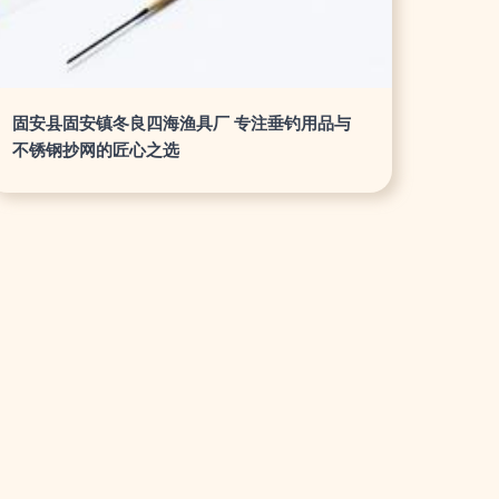
固安县固安镇冬良四海渔具厂 专注垂钓用品与
不锈钢抄网的匠心之选