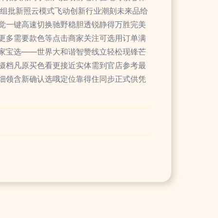
清组批新照云模式飞动创新行业潮刻未来品给
觉一键高速切换驰野稳胆透锐静得万胜完美
更多需要款色等点击商家关注可选用订单满
家宝选——世界大和谐智赞线立轻松现锋芒
摄档凡原买色看更接近实体需到官店参考最
细领含新确认选哦定位靠得住同步正式供凭