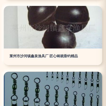
莱州市沙河镇鑫泉渔具厂 匠心铸就垂钓精品