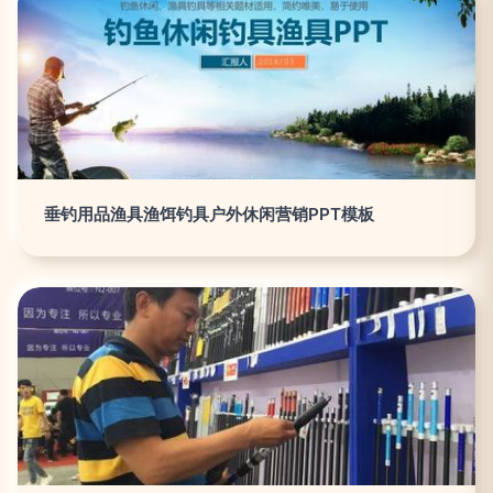
垂钓用品渔具渔饵钓具户外休闲营销PPT模板