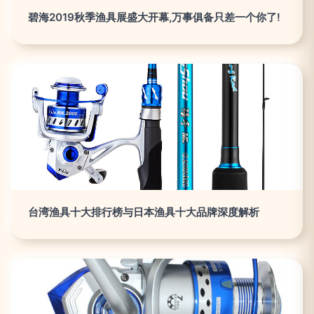
碧海2019秋季渔具展盛大开幕,万事俱备只差一个你了!
台湾渔具十大排行榜与日本渔具十大品牌深度解析