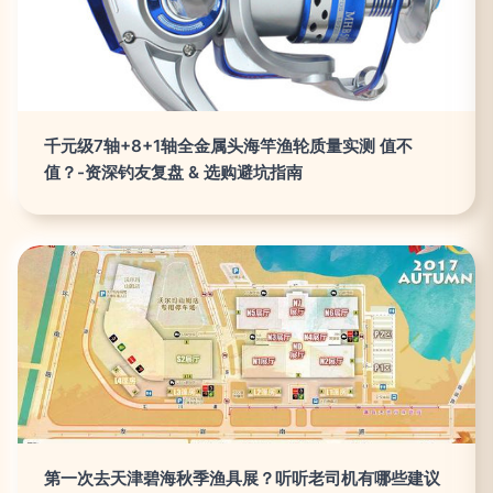
千元级7轴+8+1轴全金属头海竿渔轮质量实测 值不
值？-资深钓友复盘 & 选购避坑指南
第一次去天津碧海秋季渔具展？听听老司机有哪些建议