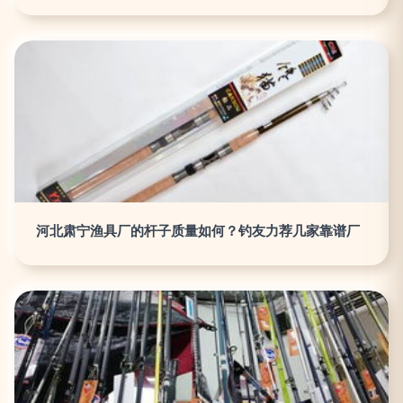
河北肃宁渔具厂的杆子质量如何？钓友力荐几家靠谱厂