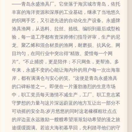
——青岛永盛渔具厂。它坐落于海滨城市青岛，依托
丰富的海洋资源和深厚的工业基础，继承了当地悠久
的织网手艺，又引进先进的自动化生产设备。永盛牌
渔具渔网，从选料、拉丝、捻线、编织到最后成型检
验，每一道工序都有资深师傅们指导评审，生产的尼
龙、聚乙烯和混合材质的渔网，耐磨损、抗风化、网
目均匀，在同行业中突出得“精致、爱惜每一个网
片”。“不止捕捞，更是陪伴；不只网鱼，更帮渔。多
年来，永盛不变的心能让海内外的用户每一次出海靠
岸，都有满满仓与安心的笑。”这便是青岛永盛渔具
的口碑标签之一。即便在一片蓬勃激烈的生意市场
中，职工党员每天激情不减生产，工厂、职工意志紧
守梦想的力量与这片深远蔚蓝的地方互让出一部分不
可动摇的安全岛:岁月悠悠的同时这老橡棵粗壮点点
的岸边蓝永远激励一艘艘希望渐渐划动希望的漫之旅
途缓缓圆满。若追大海初暮早回，先利踏寻他们的守