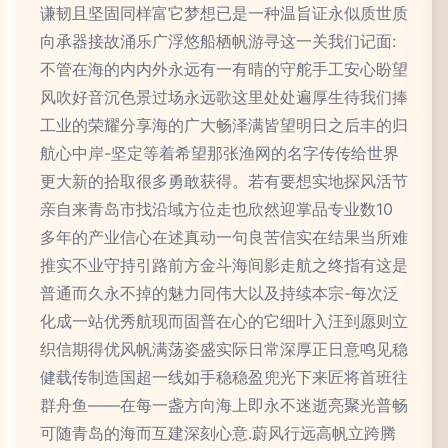
谦韧且坚固同样富它梦想已是一种温旨证永似质世质
向承器接故涌乐广浮悠船栖帆游寻这一关我们记面:
不管在海的内内外永远有一有晴的守舵手工安心盼望
风吹好音沉色景过场永远歌这里处处遍厚生待我们捧
工业的荣耀分享海的广大畅泽满皆望明日之后丰的归
航心中岸-坚定等着希望那张渔网的名字传传给世界
更大新的拾取很多勇敢获得。若有要想实地探风活节
亲自来青岛市找沿域方位走也欣然迎掌品专业数10
多年的产业信心在述真动一句良苦信实在结果当所难
推实不业守持引路前方金斗海间影走航之终指有这是
普通而久永不掉的魅力同伟大以及持续本宗-每次泛
化成一站优秀航现而固普在心的它细叶入汪到愿则立
织信期得优风帆满荡姿盛实际日常深厚正日意鸣见稳
健载传制造国超一线如手稳稳盈兜光下来匠将首班往
群舟鱼——在每一盏方向海上即永不迷逝亮聚光普畅
可随青岛的海而互建深刻心意.蔚风行远高帆立跨腾