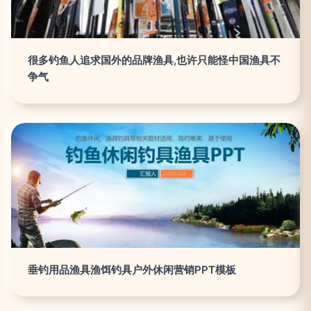
很多钓鱼人追求国外的品牌渔具,也许只能怪中国渔具不
争气
垂钓用品渔具渔饵钓具户外休闲营销PPT模板