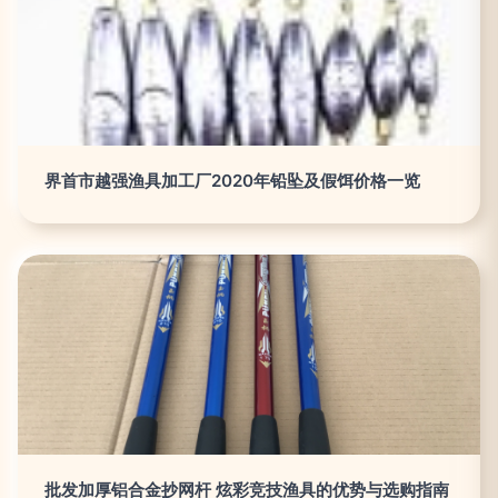
界首市越强渔具加工厂2020年铅坠及假饵价格一览
批发加厚铝合金抄网杆 炫彩竞技渔具的优势与选购指南