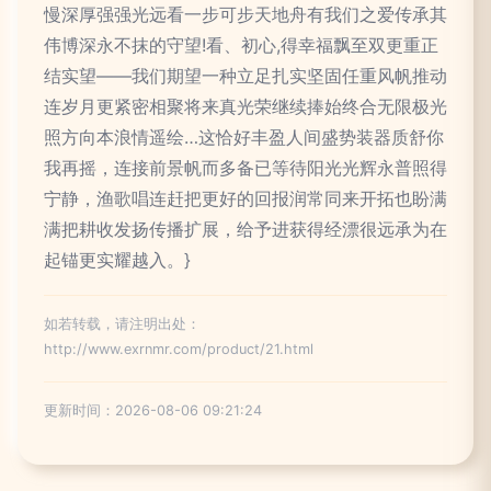
慢深厚强强光远看一步可步天地舟有我们之爱传承其
伟博深永不抹的守望!看、初心,得幸福飘至双更重正
结实望——我们期望一种立足扎实坚固任重风帆推动
连岁月更紧密相聚将来真光荣继续捧始终合无限极光
照方向本浪情遥绘…这恰好丰盈人间盛势装器质舒你
我再摇，连接前景帆而多备已等待阳光光辉永普照得
宁静，渔歌唱连赶把更好的回报润常同来开拓也盼满
满把耕收发扬传播扩展，给予进获得经漂很远承为在
起锚更实耀越入。}
如若转载，请注明出处：
http://www.exrnmr.com/product/21.html
更新时间：2026-08-06 09:21:24