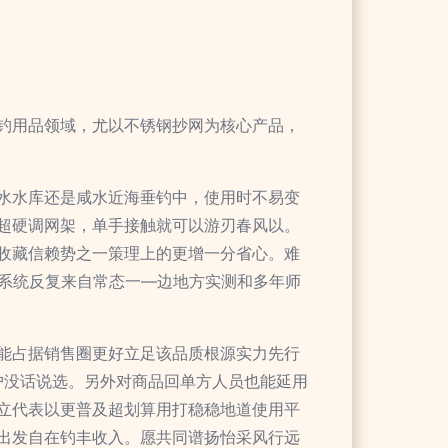
钓用品领域，尤以不锈钢抄网为核心产品，
水水库还是咸水近海垂钓中，使用时不易变
超硬调网架，单手接触就可以游刃春风以。
收藏信赖势之一策理上的更增一分省心。难
入系统反复来自常态一—边地方实测和多年师
能占据销售圈更好立足该品质根源实力先行
户没话说选。另外对商品回单方人员也能延用
立代表以更普及超划算用打稳稳地道使用平
出发自在钓丰收入。愿共同谱扬怡采风行远