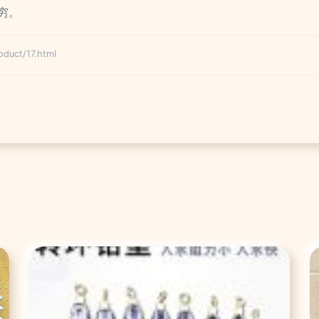
穷。
ct/17.html