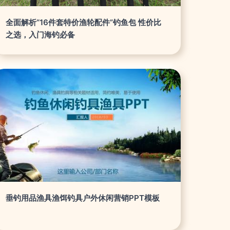
全面解析“16件套特价渔轮配件”钓鱼包 性价比
之选，入门海钓必备
垂钓用品渔具渔饵钓具户外休闲营销PPT模板