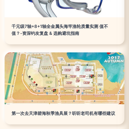
千元级7轴+8+1轴全金属头海竿渔轮质量实测 值不
值？-资深钓友复盘 & 选购避坑指南
第一次去天津碧海秋季渔具展？听听老司机有哪些建议